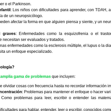
r o el Parkinson.
fantil
: Los niños con dificultades para aprender, con TDAH, 
da de un neuropsicólogo.
ueden afectar la forma en que alguien piensa y siente, y un ne
l graves
: Enfermedades como la esquizofrenia o el trasto
e necesitan ser evaluados y tratados.
unas enfermedades como la esclerosis múltiple, el lupus o la dia
ita un enfoque especializado.
cología?
a
amplia gama de problemas
que incluyen:
e olvidar cosas con frecuencia hasta no recordar información i
oncentración
: Problemas para mantener el enfoque o hacer vari
: Como problemas para leer, escribir o entender las matemá
Dificultades para hablar, entender, leer o escribir, conocidos com