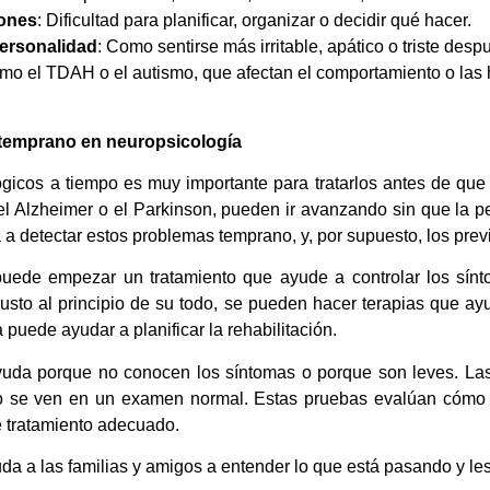
iones
: Dificultad para planificar, organizar o decidir qué hacer.
ersonalidad
: Como sentirse más irritable, apático o triste desp
mo el TDAH o el autismo, que afectan el comportamiento o las 
 temprano en neuropsicología
ógicos a tiempo es muy importante para tratarlos antes de qu
l Alzheimer o el Parkinson, pueden ir avanzando sin que la p
a detectar estos problemas temprano, y, por supuesto, los prev
uede empezar un tratamiento que ayude a controlar los sínto
 justo al principio de su todo, se pueden hacer terapias que a
puede ayudar a planificar la rehabilitación.
yuda porque no conocen los síntomas o porque son leves. La
o se ven en un examen normal. Estas pruebas evalúan cómo es
e tratamiento adecuado.
a a las familias y amigos a entender lo que está pasando y les