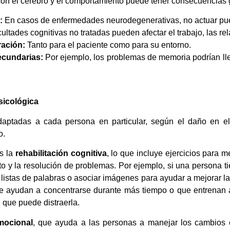
con el cerebro y el comportamiento puede tener consecuencias 
:
En casos de enfermedades neurodegenerativas, no actuar pued
cultades cognitivas no tratadas pueden afectar el trabajo, las re
ración:
Tanto para el paciente como para su entorno.
ecundarias:
Por ejemplo, los problemas de memoria podrían lle
sicológica
aptadas a cada persona en particular, según el daño en el 
o.
s la
rehabilitación cognitiva
, lo que incluye ejercicios para m
to y la resolución de problemas. Por ejemplo, si una persona t
listas de palabras o asociar imágenes para ayudar a mejorar l
que ayudan a concentrarse durante más tiempo o que entrenan a
 que puede distraerla.
emocional
, que ayuda a las personas a manejar los cambios