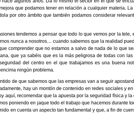
hace algunos años. Da lo mismo el sector en el que se encuad
 mejora que podamos tener en relación a cualquier materia. L
éndola por otro ámbito que también podamos considerar relevan
casiones tendemos a pensar que todo lo que vemos por la tele,
arnos nunca a nosotros… cuando sabemos que la realidad pued
que comprender que no estamos a salvo de nada de lo que sea 
umana, que ya sabéis que es la más peligrosa de todas con las
 seguridad del centro en el que trabajamos es una buena no
 encima ningún problema.
sentido de que sabemos que las empresas van a seguir apostand
tunadamente, hay un montón de contenido en redes sociales y e
 aquí, recomendar que la apuesta por la seguridad física y la c
amos poniendo en jaque todo el trabajo que hacemos durante to
enido en cuenta un aspecto tan fundamental y que, a fin de cuent